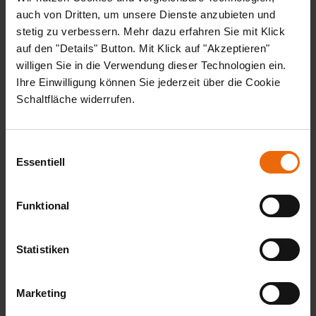
auch von Dritten, um unsere Dienste anzubieten und
Show larger version
stetig zu verbessern. Mehr dazu erfahren Sie mit Klick
auf den "Details" Button. Mit Klick auf "Akzeptieren"
willigen Sie in die Verwendung dieser Technologien ein.
Ihre Einwilligung können Sie jederzeit über die Cookie
Schaltfläche widerrufen.
Einwilligungsauswahl
GALERIE 2013
Essentiell
Abriss Alte Paketverladehalle vom 08.01.2013
Funktional
Abbruch Werkstätten
Abbruch Parkhaus
Abriss ehem. Verwaltungsgebäude
Statistiken
Freilegung der Kellerflächen
Abriss Kellerflächen
Marketing
Abriss Anbau
Demontage der Leuchtschrift