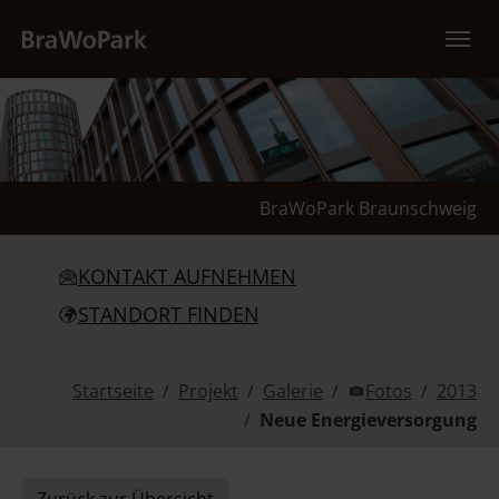
Zum Hauptinhalt springen
BraWoPark Braunschweig
KONTAKT AUFNEHMEN
STANDORT FINDEN
Sie sind hier:
Startseite
Projekt
Galerie
Fotos
2013
Neue Energieversorgung