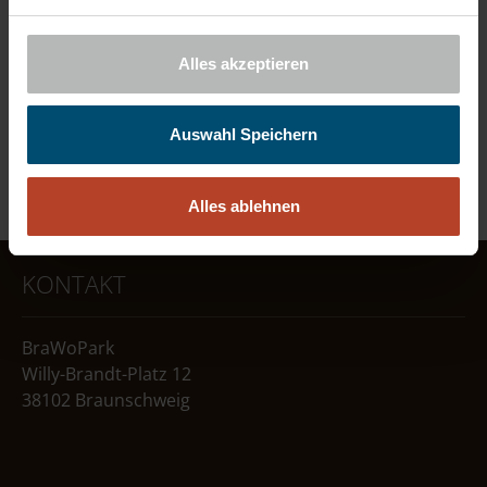
Baustellenimpressionen
Abbriss Kantinengebäude
Alles akzeptieren
Abriss Gebäudebrücke
Neue Energieversorgung
Abriss Postverteilung
Auswahl Speichern
Illumination zur Einweihung der Medienfassade
vom 09.01.2013
Alles ablehnen
KONTAKT
BraWoPark
Willy-Brandt-Platz 12
38102 Braunschweig