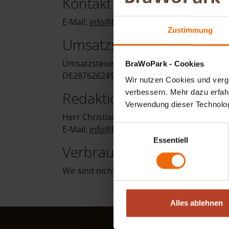
Kontakt
E-Mail:
info@brawopark.de
Zustimmung
Umsatzsteuer-ID
Umsatzsteuer-Identifikationsnummer gemä
BraWoPark - Cookies
DE287626249
Wir nutzen Cookies und vergl
verbessern. Mehr dazu erfahre
Redaktionell verantwortlic
Verwendung dieser Technologi
Herr Christian Röling
E-Mail:
info@brawopark.de
Einwilligungsauswahl
Essentiell
Verbraucher­streit­beilegun
Wir sind nicht bereit oder verpflichtet, an
Alles ablehnen