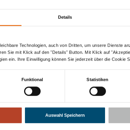
Details
ß § 27 a Umsatzsteuergesetz:
eichbare Technologien, auch von Dritten, um unsere Dienste anz
n Sie mit Klick auf den "Details" Button. Mit Klick auf "Akzeptier
h
en ein. Ihre Einwilligung können Sie jederzeit über die Cookie S
Funktional
Statistiken
g/Universal­schlichtungs­stelle
 Streitbeilegungsverfahren vor einer Verbraucherschlichtung
Auswahl Speichern