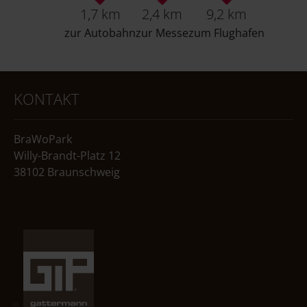
1,7 km
2,4 km
9,2 km
zur Autobahn
zur Messe
zum Flughafen
KONTAKT
BraWoPark
Willy-Brandt-Platz 12
38102 Braunschweig