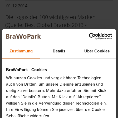
01.12.2014
Die Logos der 100 wichtigsten Marken
(Quelle: Best Global Brands 2013 -
Interbrand) werden in ihre Farbbestandteile
aufgelöst und über die LED-Tafeln verteilt.
Zustimmung
Details
Über Cookies
Die Logos der 100 wichtigsten Marken (Quelle: Best
Global Brands 2013 - Interbrand) werden in ihre
Farbbestandteile aufgelöst und über die LED-Tafeln
BraWoPark - Cookies
verteilt. In einer Endlosschleife tauchen sie auf und
gleiten in die nächsten über.
Wir nutzen Cookies und vergleichbare Technologien,
auch von Dritten, um unsere Dienste anzubieten und
Markenlogos, insbesondere ihre Farben, spielen eine
stetig zu verbessern. Mehr dazu erfahren Sie mit Klick
wichtige Rolle in der strategischen Verankerung von
auf den "Details" Button. Mit Klick auf "Akzeptieren"
Markenbewusstsein in den Köpfen der Konsumenten.
willigen Sie in die Verwendung dieser Technologien ein.
Sobald eine Marke es geschafft hat, nur durch ihre
Ihre Einwilligung können Sie jederzeit über die Cookie
Farben wiedererkannt zu werden, hat sie den Olymp
Schaltfläche widerrufen.