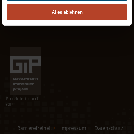
BraWoPark
Alles ablehnen
Willy-Brandt-Platz 12
38102 Braunschweig
Projektiert durch
GIP
Barrierefreiheit
Impressum
Datenschutz